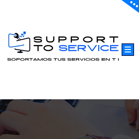
Saltar
al
contenido
Soportamos sus servicios en TI.