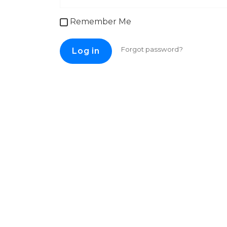
Remember Me
Forgot password?
Log in