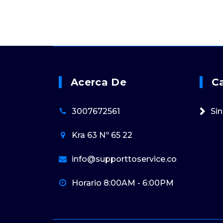
Acerca De
C
3007672561
Sin
Kra 63 Nº 65 22
info@supporttoservice.co
Horario 8:00AM - 6:00PM